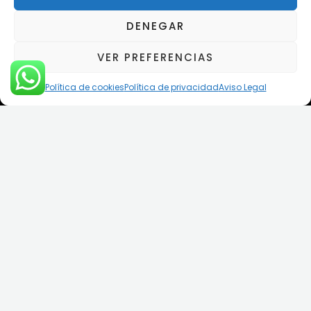
EL DESPACHO
DENEGAR
VER PREFERENCIAS
Política de cookies
Política de privacidad
Aviso Legal
LA EXPERIENCIA IMPORTA
Luchamos Para Defender
Sus Derechos