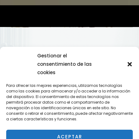
Gestionar el
consentimiento de las
Tu Abogado En Barcelona
cookies
Para ofrecer las mejores experiencias, utilizamos tecnologías
Abogado Gava - Barcelona
como las cookies para almacenar y/o acceder a la información
del dispositivo. El consentimiento de estas tecnologías nos
permitirá procesar datos como el comportamiento de
Con amplia experiencia profesional en el ámbito de
navegación o las identificaciones únicas en este sitio. No
asesoramiento del cuidadnos particular,de empresa,
consentir o retirar el consentimiento, puede afectar negativamente
compañías de seguros, entidades colaboradoras de
a ciertas características y funciones.
la seguridad social y entidades sin ánimo de lucro
ACEPTAR