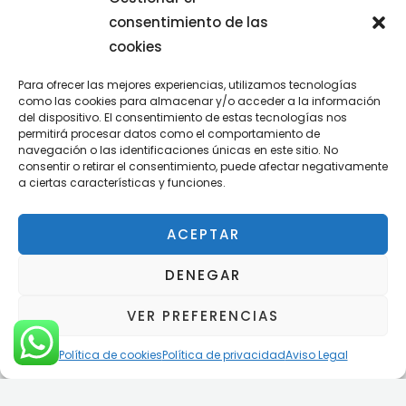
consentimiento de las
cookies
Colaboraciones
Para ofrecer las mejores experiencias, utilizamos tecnologías
como las cookies para almacenar y/o acceder a la información
del dispositivo. El consentimiento de estas tecnologías nos
– Colaboraciones como abogado con compañías de
permitirá procesar datos como el comportamiento de
seguros de responsabilidad civil y defensa
navegación o las identificaciones únicas en este sitio. No
jurídica:
VITALICIO SEGUROS; LEPANTO SEGUROS; FIATC
consentir o retirar el consentimiento, puede afectar negativamente
a ciertas características y funciones.
SEGUROS; LIBERTY SEGUROS; AXA SEGUROS; PLUS ULTRA
SEGUROS; MUTUA UNIVERSAL; ARAG.
ACEPTAR
– Colaboraciones multidisciplinares con céntricos
despachos de abogados ubicados en la ciudad de
DENEGAR
Barcelona durante 26 años.
– Actualidad – Con actual despacho céntrico
VER PREFERENCIAS
colectivo en la ciudad de Barcelona.
Política de cookies
Política de privacidad
Aviso Legal
Trabajos realizados
– Formalización de impugnación judicial por despido por